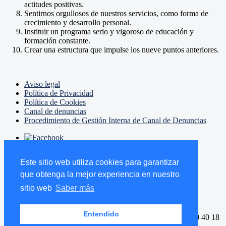
actitudes positivas.
Sentirnos orgullosos de nuestros servicios, como forma de
crecimiento y desarrollo personal.
Instituir un programa serio y vigoroso de educación y
formación constante.
Crear una estructura que impulse los nueve puntos anteriores.
Aviso legal
Política de Privacidad
Política de Cookies
Canal de denuncias
Procedimiento de Gestión Interna de Canal de Denuncias
Este sitio web utiliza cookies para garantizar
que obtenga la mejor experiencia en nuestro
sitio web
Saber más
Avda. Manuel Agustín Heredia, 8. 1º Drcha.
29001 Málaga
Entendido
Tlf.: 952 60 38 06 / 952 60 08 10 / 606 45 38 33
Fax: 952 20 40 18