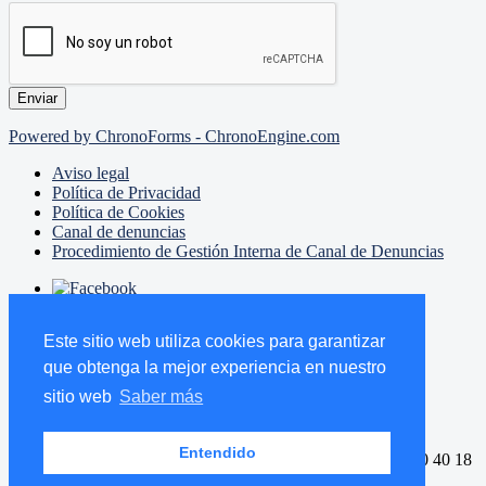
Powered by ChronoForms - ChronoEngine.com
Aviso legal
Política de Privacidad
Política de Cookies
Canal de denuncias
Procedimiento de Gestión Interna de Canal de Denuncias
Este sitio web utiliza cookies para garantizar
que obtenga la mejor experiencia en nuestro
sitio web
Saber más
Avda. Manuel Agustín Heredia, 8. 1º Drcha.
29001 Málaga
Entendido
Tlf.: 952 60 38 06 / 952 60 08 10 / 606 45 38 33
Fax: 952 20 40 18
info@victoriagestion.es
www.victoriagestion.es