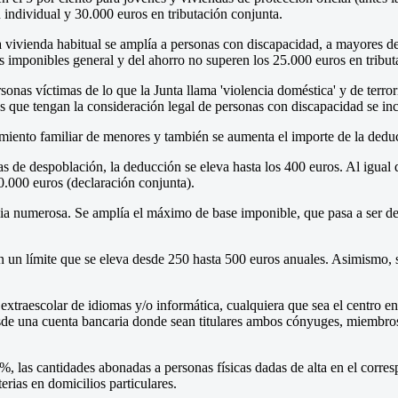
n individual y 30.000 euros en tributación conjunta.
a vivienda habitual se amplía a personas con discapacidad, a mayores de
s imponibles general y del ahorro no superen los 25.000 euros en tribut
rsonas víctimas de lo que la Junta llama 'violencia doméstica' y de te
s que tengan la consideración legal de personas con discapacidad se inc
miento familiar de menores y también se aumenta el importe de la dedu
s de despoblación, la deducción se eleva hasta los 400 euros. Al igual q
30.000 euros (declaración conjunta).
lia numerosa. Se amplía el máximo de base imponible, que pasa a ser de
un límite que se eleva desde 250 hasta 500 euros anuales. Asimismo, s
traescolar de idiomas y/o informática, cualquiera que sea el centro en 
esde una cuenta bancaria donde sean titulares ambos cónyuges, miembros 
%, las cantidades abonadas a personas físicas dadas de alta en el corr
erias en domicilios particulares.