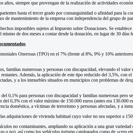
mos años, siempre que provengan de la realización de actividades econó
arientes hasta el tercer grado por consanguinidad o afinidad para la c
lazo de mantenimiento de la empresa con independencia del grupo de pa
 hechos imponibles sujetos al Impuesto sobre Donaciones. Se establece 
del mismo de dos meses a contar desde la donación, en lugar de 30 días h
Documentados
trimoniales Onerosas (TPO) en el 7% (frente al 8%, 9% y 10% anteriores
s, familias numerosas y personas con discapacidad, elevando el valor 
restantes. Además, la aplicación de este tipo reducido del 3,5%, con el 
fectadas, y a los inmuebles situados en municipios con problemas de de
del 0,1% para personas con discapacidad y familias numerosas pero se
o del 0,3% con el valor máximo de 150.000 euros (antes era 130.000 eur
encia doméstica, a víctimas de terrorismo y personas afectadas, y a in
s adquisiciones de vivienda habitual cuyo valor no sea superior a 150.
culos no contaminantes, ampliando su aplicación a una gran variedad d
ctricas o no), así como los vehículos turismo catalogados como de «ce