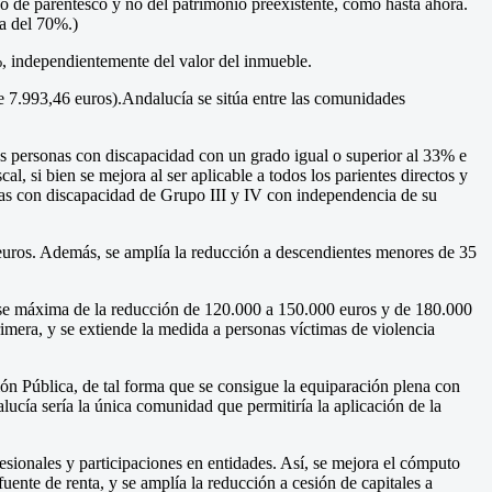
ado de parentesco y no del patrimonio preexistente, como hasta ahora.
ma del 70%.)
%, independientemente del valor del inmueble.
e 7.993,46 euros).Andalucía se sitúa entre las comunidades
s personas con discapacidad con un grado igual o superior al 33% e
l, si bien se mejora al ser aplicable a todos los parientes directos y
nas con discapacidad de Grupo III y IV con independencia de su
euros. Además, se amplía la reducción a descendientes menores de 35
base máxima de la reducción de 120.000 a 150.000 euros y de 180.000
rimera, y se extiende la medida a personas víctimas de violencia
ión Pública, de tal forma que se consigue la equiparación plena con
ucía sería la única comunidad que permitiría la aplicación de la
esionales y participaciones en entidades. Así, se mejora el cómputo
 fuente de renta, y se amplía la reducción a cesión de capitales a