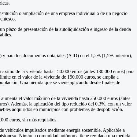
micas.
onstitución o ampliación de una empresa individual o de un negocio
rentesco.
un plazo de presentación de la autoliquidación e ingreso de la deuda
ábiles.
) y para los documentos notariales (AJD) en el 1,2% (1,5% anterior),
máximo de la vivienda hasta 150.000 euros (antes 130.000 euros) para
límite en el valor de la vivienda de 150.000 euros, se amplía a
spoblación. Una medida que se viene aplicando desde finales de
 aumenta el valor máximo de la vivienda hasta 250.000 euros (antes
os). Además, la aplicación del tipo reducido del 0,3%, con un valor
muebles adquiridos en municipios con problemas de despoblación.
000 euros, sin más requisitos.
e vehículos impulsados mediante energía sostenible. Aplicable a
ro emisiones». Ninguna comunidad autónoma tiene regulada una medida