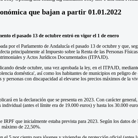
tonómica que bajan a partir 01.01.2022
nto el pasado 13 de octubre entró en vigor el 1 de enero
bada por el Parlamento de Andalucía el pasado 13 de octubre y que, seg
afecta principalmente al Impuesto sobre la Renta de las Personas Física
atrimoniales y Actos Jurídicos Documentados (ITPAJD).
plicando desde octubre, una vez aprobada la ley, en el ITPAJD, mediant
olencia doméstica', así como los habitantes de municipios en peligro de
 y personas con discapacidad al elevarse los precios máximos de la viv
 aplicará en la declaración que se presenta en 2023. Con carácter general,
s individual (antes el límite era de 19.000 euros) y hasta los 30.000 eur
de IRPF que inicialmente estaba prevista para 2023. Según los datos de
 un máximo de 22,50%.
n el 5 por ciento para jóvenes y viviendas de protección oficial (ante