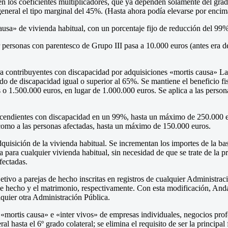
ducen los coeficientes multiplicadores, que ya dependen solamente del gr
general el tipo marginal del 45%. (Hasta ahora podía elevarse por enci
ausa» de vivienda habitual, con un porcentaje fijo de reducción del 99
 personas con parentesco de Grupo III pasa a 10.000 euros (antes era d
a contribuyentes con discapacidad por adquisiciones «mortis causa» La
 de discapacidad igual o superior al 65%. Se mantiene el beneficio fisca
 o 1.500.000 euros, en lugar de 1.000.000 euros. Se aplica a las perso
escendientes con discapacidad en un 99%, hasta un máximo de 250.000 
 como a las personas afectadas, hasta un máximo de 150.000 euros.
dquisición de la vivienda habitual. Se incrementan los importes de la 
para cualquier vivienda habitual, sin necesidad de que se trate de la p
fectadas.
tivo a parejas de hecho inscritas en registros de cualquier Administrac
e hecho y el matrimonio, respectivamente. Con esta modificación, Andal
lquier otra Administración Pública.
 «mortis causa» e «inter vivos» de empresas individuales, negocios prof
l hasta el 6º grado colateral; se elimina el requisito de ser la principal