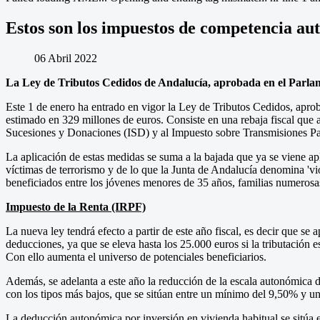
Estos son los impuestos de competencia au
06 Abril 2022
La Ley de Tributos Cedidos de Andalucía, aprobada en el Parlame
Este 1 de enero ha entrado en vigor la Ley de Tributos Cedidos, apro
estimado en 329 millones de euros. Consiste en una rebaja fiscal que 
Sucesiones y Donaciones (ISD) y al Impuesto sobre Transmisiones P
La aplicación de estas medidas se suma a la bajada que ya se viene a
víctimas de terrorismo y de lo que la Junta de Andalucía denomina 'vi
beneficiados entre los jóvenes menores de 35 años, familias numerosas
Impuesto de la Renta (IRPF)
La nueva ley tendrá efecto a partir de este año fiscal, es decir que se
deducciones, ya que se eleva hasta los 25.000 euros si la tributación e
Con ello aumenta el universo de potenciales beneficiarios.
Además, se adelanta a este año la reducción de la escala autonómica 
con los tipos más bajos, que se sitúan entre un mínimo del 9,50% y
La deducción autonómica por inversión en vivienda habitual se sitúa e