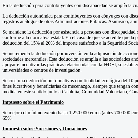
En la deducción para contribuyentes con discapacidad se amplía la cua
La deducción autonómica para contribuyentes con cónyuges con disca
registros análogos de otras Administraciones Públicas. Asimismo, aume
Se mantiene la deducción por asistencia a personas con discapacidad 
conforme a la normativa estatal. En el caso de que se acredite que la 
deducción del 15% al 20% del importe satisfecho a la Seguridad Soci
Se incrementa la deducción por inversión en la adquisición de accion
sociedades mercantiles. Esta deducción se amplía a las sociedades anón
apoyar e incentivar las prácticas relacionadas con la I+D+I, se estab
universidades o centros de investigación.
Se crea una deducción por donativos con finalidad ecológica del 10 p
fines lucrativos y beneficiarias de mecenazgo, siempre que tengan c
medida en este sentido junto a Cataluña, Comunidad Valenciana, Cana
Impuesto sobre el Patrimonio
Se mejora el mínimo exento hasta 1.250.000 euros (antes 700.000 euro
65%.
Impuesto sobre Sucesiones y Donaciones