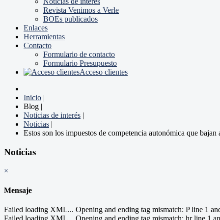
Noticias de interés
Revista Venimos a Verle
BOEs publicados
Enlaces
Herramientas
Contacto
Formulario de contacto
Formulario Presupuesto
Acceso clientes
Inicio
|
Blog
|
Noticias de interés
|
Noticias
|
Estos son los impuestos de competencia autonómica que bajan a
Noticias
×
Mensaje
Failed loading XML... Opening and ending tag mismatch: P line 1
Failed loading XML... Opening and ending tag mismatch: hr line 1 an