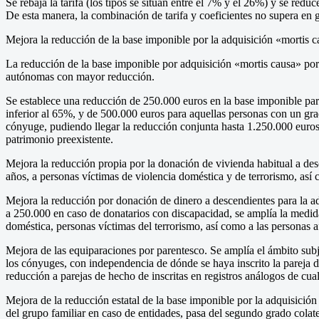
Se rebaja la tarifa (los tipos se sitúan entre el 7% y el 26%) y se re
De esta manera, la combinación de tarifa y coeficientes no supera en 
Mejora la reducción de la base imponible por la adquisición «mortis c
La reducción de la base imponible por adquisición «mortis causa» por
autónomas con mayor reducción.
Se establece una reducción de 250.000 euros en la base imponible par
inferior al 65%, y de 500.000 euros para aquellas personas con un grado
cónyuge, pudiendo llegar la reducción conjunta hasta 1.250.000 euros
patrimonio preexistente.
Mejora la reducción propia por la donación de vivienda habitual a d
años, a personas víctimas de violencia doméstica y de terrorismo, así
Mejora la reducción por donación de dinero a descendientes para la a
a 250.000 en caso de donatarios con discapacidad, se amplía la medida 
doméstica, personas víctimas del terrorismo, así como a las personas a
Mejora de las equiparaciones por parentesco. Se amplía el ámbito subje
los cónyuges, con independencia de dónde se haya inscrito la pareja d
reducción a parejas de hecho de inscritas en registros análogos de cua
Mejora de la reducción estatal de la base imponible por la adquisición
del grupo familiar en caso de entidades, pasa del segundo grado colatera