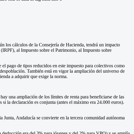
ún los cálculos de la Consejería de Hacienda, tendrá un impacto
s (IRPF), al Impuesto sobre el Patrimonio, al Impuesto sobre
e el pago de tipos reducidos en este impuesto para colectivos como
 despoblación. También está en vigor la ampliación del universo de
ienda a adquirir que exige la norma.
 hay una ampliación de los límites de renta para beneficiarse de las
os si la declaración es conjunta (antes el máximo era 24.000 euros).
 la Junta, Andalucía se convierte en la tercera comunidad autónoma
s la deducción era del 3% para jóvenes y del 2% para VPO) y se amplía