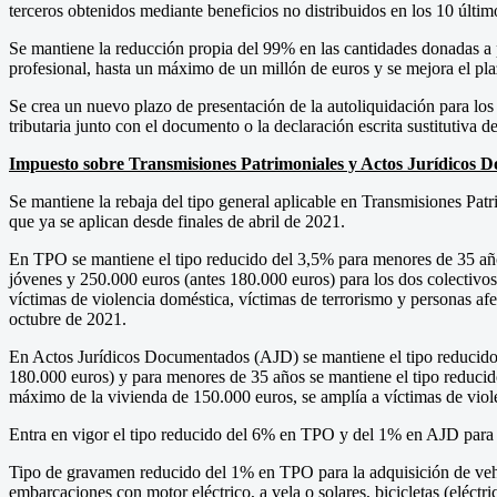
terceros obtenidos mediante beneficios no distribuidos en los 10 últi
Se mantiene la reducción propia del 99% en las cantidades donadas a p
profesional, hasta un máximo de un millón de euros y se mejora el p
Se crea un nuevo plazo de presentación de la autoliquidación para los
tributaria junto con el documento o la declaración escrita sustitutiva 
Impuesto sobre Transmisiones Patrimoniales y Actos Jurídicos 
Se mantiene la rebaja del tipo general aplicable en Transmisiones Pa
que ya se aplican desde finales de abril de 2021.
En TPO se mantiene el tipo reducido del 3,5% para menores de 35 año
jóvenes y 250.000 euros (antes 180.000 euros) para los dos colectivos 
víctimas de violencia doméstica, víctimas de terrorismo y personas a
octubre de 2021.
En Actos Jurídicos Documentados (AJD) se mantiene el tipo reducido 
180.000 euros) y para menores de 35 años se mantiene el tipo reducid
máximo de la vivienda de 150.000 euros, se amplía a víctimas de viol
Entra en vigor el tipo reducido del 6% en TPO y del 1% en AJD para la
Tipo de gravamen reducido del 1% en TPO para la adquisición de vehí
embarcaciones con motor eléctrico, a vela o solares, bicicletas (elé