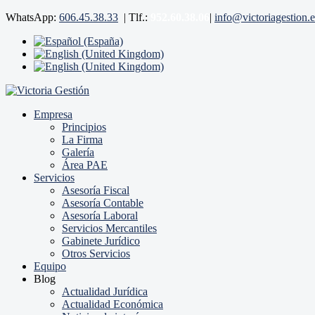
WhatsApp:
606.45.38.33
|
Tlf.:
952.60.38.06
|
info@victoriagestion.e
Empresa
Principios
La Firma
Galería
Área PAE
Servicios
Asesoría Fiscal
Asesoría Contable
Asesoría Laboral
Servicios Mercantiles
Gabinete Jurídico
Otros Servicios
Equipo
Blog
Actualidad Jurídica
Actualidad Económica