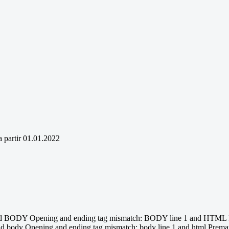
 partir 01.01.2022
 and BODY Opening and ending tag mismatch: BODY line 1 and HTML P
d body Opening and ending tag mismatch: body line 1 and html Prematur