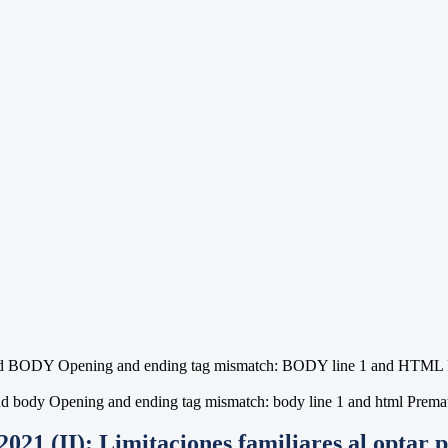
 and BODY Opening and ending tag mismatch: BODY line 1 and HTML P
d body Opening and ending tag mismatch: body line 1 and html Prematur
2021 (II): Limitaciones familiares al optar 