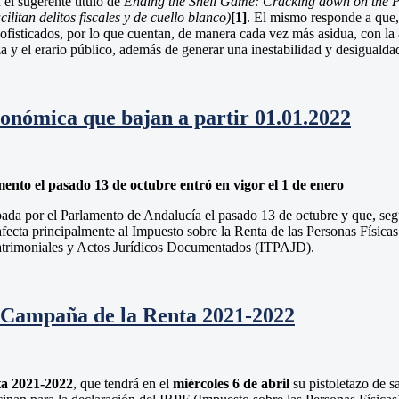
l sugerente título de
Ending the Shell Game: Cracking down on the P
ilitan delitos fiscales y de cuello blanco)
[1]
. El mismo responde a que,
 sofisticados, por lo que cuentan, de manera cada vez más asidua, con la 
y el erario público, además de generar una inestabilidad y desigualdad
tonómica que bajan a partir 01.01.2022
nto el pasado 13 de octubre entró en vigor el 1 de enero
bada por el Parlamento de Andalucía el pasado 13 de octubre y que, seg
afecta principalmente al Impuesto sobre la Renta de las Personas Física
atrimoniales y Actos Jurídicos Documentados (ITPAJD).
la Campaña de la Renta 2021-2022
a 2021-2022
, que tendrá en el
miércoles 6 de abril
su pistoletazo de s