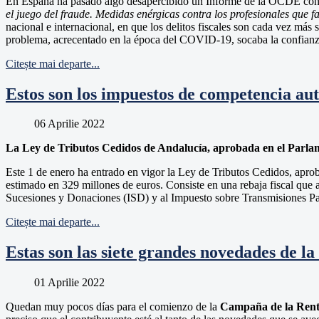
En España ha pasado algo desapercibido un Informe de la OCDE con e
el juego del fraude. Medidas enérgicas contra los profesionales que fac
nacional e internacional, en que los delitos fiscales son cada vez más
problema, acrecentado en la época del COVID-19, socaba la confianza 
Citește mai departe...
Estos son los impuestos de competencia au
06 Aprilie 2022
La Ley de Tributos Cedidos de Andalucía, aprobada en el Parlame
Este 1 de enero ha entrado en vigor la Ley de Tributos Cedidos, apro
estimado en 329 millones de euros. Consiste en una rebaja fiscal que 
Sucesiones y Donaciones (ISD) y al Impuesto sobre Transmisiones P
Citește mai departe...
Estas son las siete grandes novedades de 
01 Aprilie 2022
Quedan muy pocos días para el comienzo de la
Campaña de la Rent