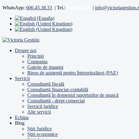
WhatsApp:
606.45.38.33
|
Tel.:
952.60.38.06
|
info@victoriagestion.
Despre noi
Principii
Compania
Galerie de imagini
Birou de asistență pentru întreprinzători (PAE)
Servicii
Consultanță fiscală
Consultanță financiar-contabilă
Consultanță în domeniul raporturilor de muncă
Consultanță - drept comercial
Servicii juridice
Alte servicii
Echipa
Blog
Știri Juridice
Știri economice