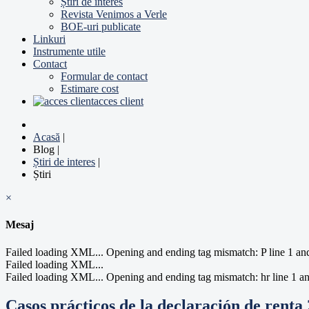
Știri de interes
Revista Venimos a Verle
BOE-uri publicate
Linkuri
Instrumente utile
Contact
Formular de contact
Estimare cost
acces client
Acasă
|
Blog
|
Știri de interes
|
Știri
×
Mesaj
Failed loading XML... Opening and ending tag mismatch: P line 1
Failed loading XML...
Failed loading XML... Opening and ending tag mismatch: hr line 1 an
Casos prácticos de la declaración de renta 