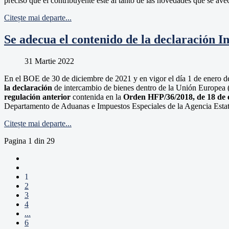
preciso que el contribuyente esté al tanto de las novedades que se ave
Citește mai departe...
Se adecua el contenido de la declaración I
31 Martie 2022
En el BOE de 30 de diciembre de 2021 y en vigor el día 1 de enero d
la declaración
de intercambio de bienes dentro de la Unión Europea (I
regulación anterior
contenida en la
Orden HFP/36/2018, de 18 de 
Departamento de Aduanas e Impuestos Especiales de la Agencia Estatal 
Citește mai departe...
Pagina 1 din 29
1
2
3
4
...
6